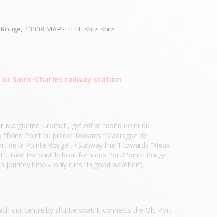
nte Rouge, 13008 MARSEILLE <br> <br>
 or Saint-Charles railway station
St Marguerite Dromel”, get off at “Rond Point du
to “Rond Point du prado” towards “Madrague de
rt de la Pointe Rouge”. • Subway line 1 towards “Vieux
ort”. Take the shuttle boat for Vieux Port/Pointe Rouge
n journey time – only runs ”in good weather”).
each our centre by shuttle boat. It connects the Old Port