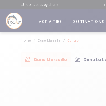
Contact us by phone
W
ACTIVITIES
DESTINATIONS
Home
/
Dune Marseille
/
Contact
Dune Marseille
Dune La L