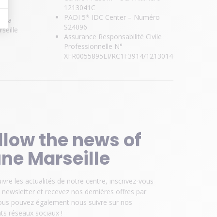
1213041C
PADI 5* IDC Center – Numéro
e la
S24096
seille
Assurance Responsabilité Civile
Professionnelle N°
XFR0055895LI/RC1F3914/1213014C
llow the news of
ne Marseille
ivre les actualités de notre centre, inscrivez-vous
 newsletter et recevez nos dernières offres par
Vous pouvez également nous suivre sur nos
nts réseaux sociaux !