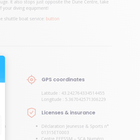
ouge. It also stops just opposite the Dune Centre, take
f your diving equipment!
e shuttle boat service:
button
GPS coordinates
Latitude :
43.242764334514455
55
Longitude :
5.367042571306229
Licenses & insurance
com
Déclaration Jeunesse & Sports n°
01315ET0003
Centre FFESSM – SCA Numéro