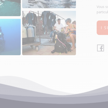
Vous so
particu
I 