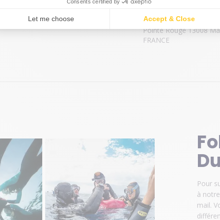
DUNE Marseille 7 Port d
Pointe Rouge 13008 Mar
FRANCE
Fo
Du
Pour su
à notre
mail. 
différe