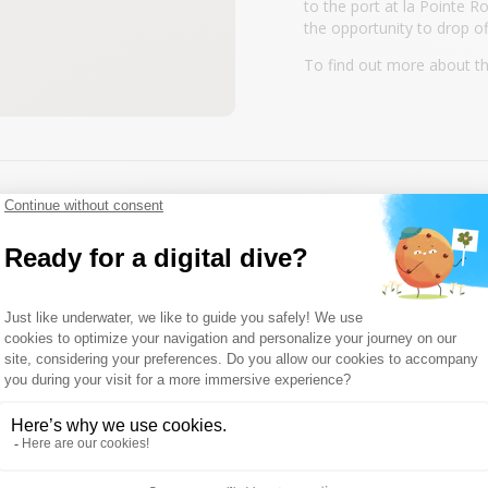
to the port at la Pointe R
the opportunity to drop of
To find out more about th
l
Phone
Landline :
04.28.70.89.26
On mobile :
06.84.41.58.
Mail
marseille@dune-world.
Address :