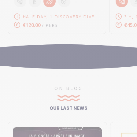
HALF DAY, 1 DISCOVERY DIVE
3 H, 
€120.00
€45.0
/ PERS
ON BLOG
OUR LAST NEWS