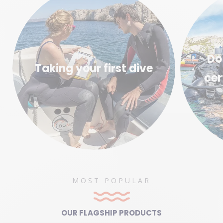
Do
Taking your first dive
cer
MOST POPULAR
OUR FLAGSHIP PRODUCTS