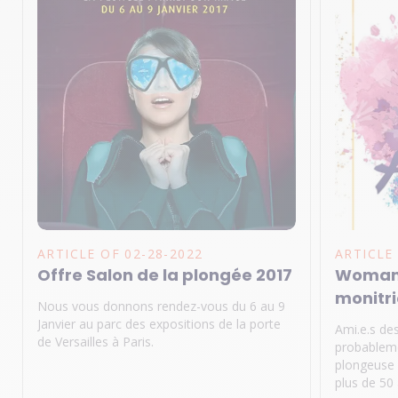
ARTICLE OF 02-28-2022
ARTICLE
Offre Salon de la plongée 2017
Woman'
monitr
Nous vous donnons rendez-vous du 6 au 9
Janvier au parc des expositions de la porte
Ami.e.s de
de Versailles à Paris.
probablemen
plongeuse 
plus de 50