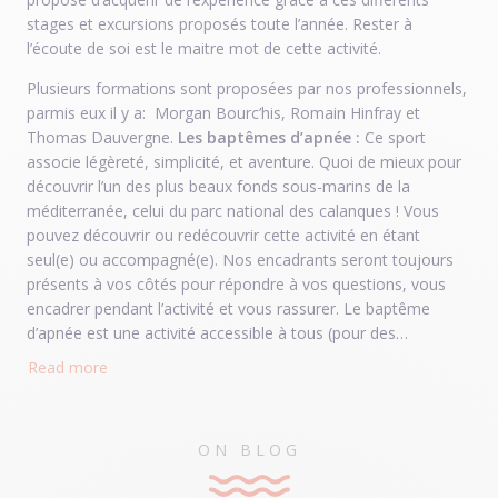
stages et excursions proposés toute l’année. Rester à
l’écoute de soi est le maitre mot de cette activité.
Plusieurs formations sont proposées par nos professionnels,
parmis eux il y a: Morgan Bourc’his, Romain Hinfray et
Thomas Dauvergne.
Les baptêmes d’apnée :
Ce sport
associe légèreté, simplicité, et aventure. Quoi de mieux pour
découvrir l’un des plus beaux fonds sous-marins de la
méditerranée, celui du parc national des calanques ! Vous
pouvez découvrir ou redécouvrir cette activité en étant
seul(e) ou accompagné(e). Nos encadrants seront toujours
présents à vos côtés pour répondre à vos questions, vous
encadrer pendant l’activité et vous rassurer. Le baptême
d’apnée est une activité accessible à tous (pour des
personnes étant agés de 14 et plus), possible de vous
Read more
Weekend initiation apnée en mer:
Ce weekend d’initiation
encadrer tous les samedis de mai à novembre. Cette activité
est dédié aux débutants dans le but de leur faire découvrir
se déroule en deux étapes: le briefing basé sur le
l’apnée. Ce weekend est encadré par Romain Hinfray sur des
déroulement de l’activité et les différentes bases de la
dates précises. En effet, cette formation est possible
ON BLOG
respiration, suivit par différents exercices qui vous
seulement sur deux weekends, le 31 août et 1er Septembre,
permettront d’être à l’écoute de votre corps et de vos
le 12 et 13 octobre. Aucun niveau n’est requis au préalable