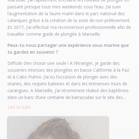
passant presque tous mes weekends sous l’eau. J’ai suivi
l’augmentation de la faune marin dans le parc national des
calanques grâce à la création de la zone de non prélèvement.
En 2017, j’ai effectué ma reconversion professionnelle afin de
travailler comme guide de plongée à Marseille.
Peux-tu nous partager une expérience sous-marine que
tu gardes en souvenir ?
Difficile d’en choisir une seule ! A l’étranger, je garde des
souvenirs intenses des plongées en basse Californie à la Paz
et à Cabo Pulmo. J’ai eu l’occasion de plonger avec des
otaries, des requins baleines et dans les immenses murs de
carangues. A Marseille, j’ai récemment réalisé des baptêmes
dans un banc d’une centaine de barracudas sur le site des
Moyades. Un moment magique !!!
Lire la suite
Qu'est-ce que tu développes au sein du centre Dune à
Marseille ?
Je suis passionnée de photos de paysage et de photos sous-
marine. Je suis en charge de la réalisation des shootings