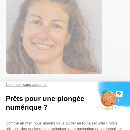
photo pour le site web de Dune et les réseaux sociaux. Je
rédige également les publications Facebook et Instagram.
Enfin, j’accompagne les stagiaires et les nouveaux guides
dans leur montée en compétence.
Peux-tu nous parler d'une activité que tu aimes encadrer
chez Dune ?
J’apprécie beaucoup d’assurer le suivi des plongeurs de leur
initiation jusqu’à des niveaux d’autonomie avancée, de leur
transmettre ma passion pour la plongée sous-marine. J’aime
encadrer les plongées d'exploration car je connais sur le bout
des doigts les spots de plongée de Marseille. C’est l’occasion
d’aborder des sujets comme la protection de
l’environnement, les espèces sous-marines rencontrées à
Marseille.
SUR LE BLOG
Quels sont pour toi les avantages à travailler chez Dune
à Marseille ?
NOS DERNIÈRES ACTUALITÉS
J’ai choisi de travailler chez Dune car je suis attachée aux
valeurs du centre de plongée (préservation de